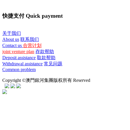
快捷支付 Quick payment
关于我们
About us
联系我们
Contact us
合营计划
joint venture plan
存款帮助
Deposit assistance
取款帮助
Withdrawal assistance
常见问题
Common problem
Copyright ©澳門銀河集團版权所有 Reserved