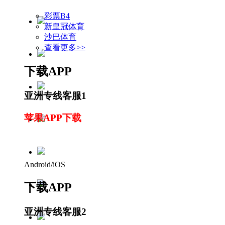
彩票B4
新皇冠体育
沙巴体育
查看更多>>
下载APP
亚洲专线客服1
苹果APP下载
Android/iOS
下载APP
亚洲专线客服2