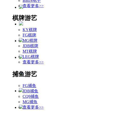
BBIN电子
查看更多>>
棋牌游艺
KY棋牌
FG棋牌
MG棋牌
JDB棋牌
MT棋牌
LEG棋牌
查看更多>>
捕鱼游艺
FG捕鱼
JDB捕鱼
CQ9捕鱼
MG捕魚
查看更多>>