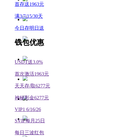
首存送1963元
满3/7/15/30天
今日存明日送
钱包优惠
USDT送3.0%
首次激活1963元
天天存/取6277元
神秘彩金6277元
VIP1 6/16/26
SVIP每月25日
每日三波红包